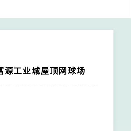
富源工业城屋顶网球场