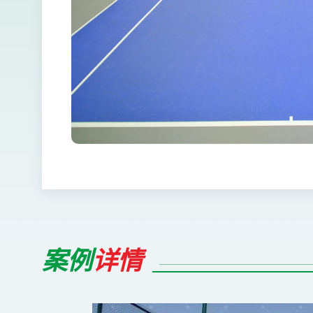
案例
详情