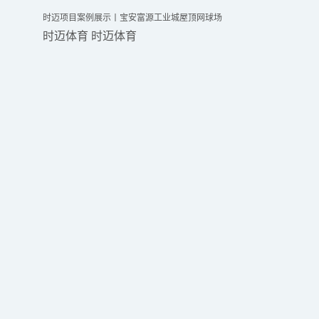
时迈项目案例展示丨宝安富源工业城屋顶网球场
时迈体育
时迈体育