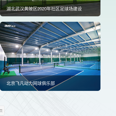
湖北武汉黄陂区2020年社区足球场建设
北京飞凡动力网球俱乐部
页