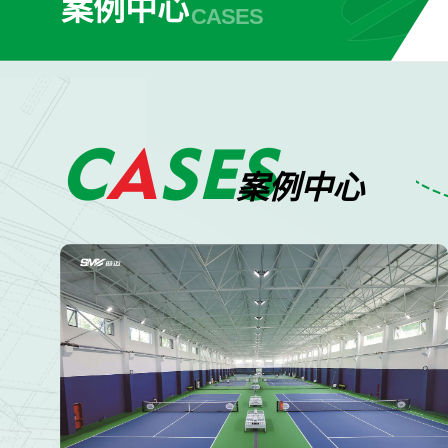
案例中心
CASES
C
A
S
E
S
案例中心